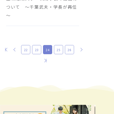
ついて ～千葉武夫・学長が再任
～
最初
前
次
22
23
24
25
26
最後