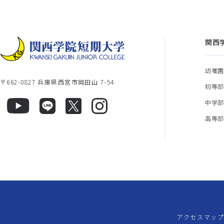
関西
幼稚
〒662-0827 兵庫県西宮市岡田山 7-54
初等
中学
高等
アクセスマッ