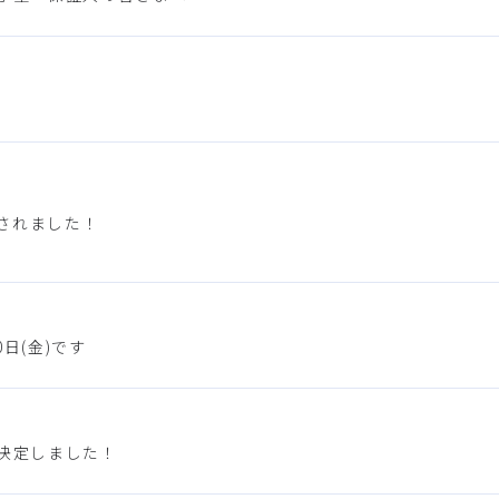
されました！
0日(金)です
が決定しました！