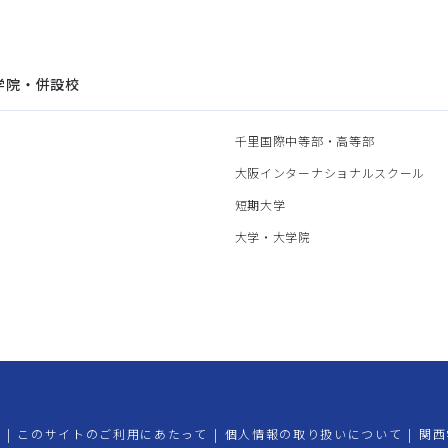
学院・併設校
園
千里国際中等部・高等部
部
大阪インターナショナルスクール
部
短期大学
部
大学・大学院
プ
|
このサイトのご利用にあたって
|
個人情報の取り扱いについて
|
関西