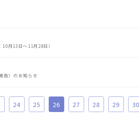
0月13日～11月28日）
間報告）のお知らせ
3
24
25
26
27
28
29
3