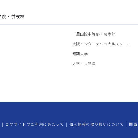
学院・併設校
園
千里国際中等部・高等部
部
大阪インターナショナルスクール
部
短期大学
部
大学・大学院
プ
|
このサイトのご利用にあたって
|
個人情報の取り扱いについて
|
関西