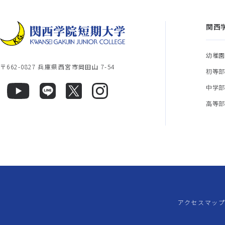
関西
幼稚
〒662-0827 兵庫県西宮市岡田山 7-54
初等
中学
高等
アクセスマッ