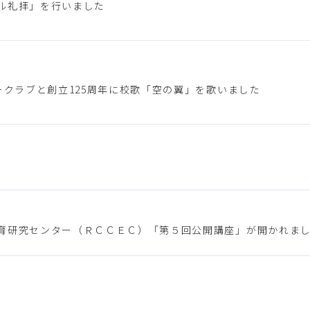
ル礼拝」を行いました
ークラブと創立125周年に校歌「空の翼」を歌いました
育研究センター（ＲＣＣＥＣ）「第５回公開講座」が開かれま