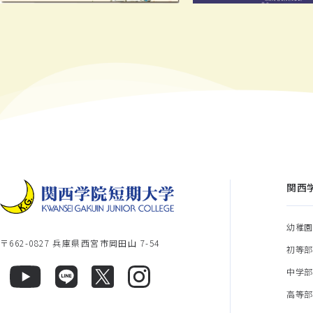
関西
幼稚
〒662-0827 兵庫県西宮市岡田山 7-54
初等
中学
高等