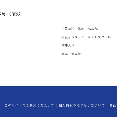
学院・併設校
園
千里国際中等部・高等部
部
大阪インターナショナルスクール
部
短期大学
部
大学・大学院
プ
|
このサイトのご利用にあたって
|
個人情報の取り扱いについて
|
関西