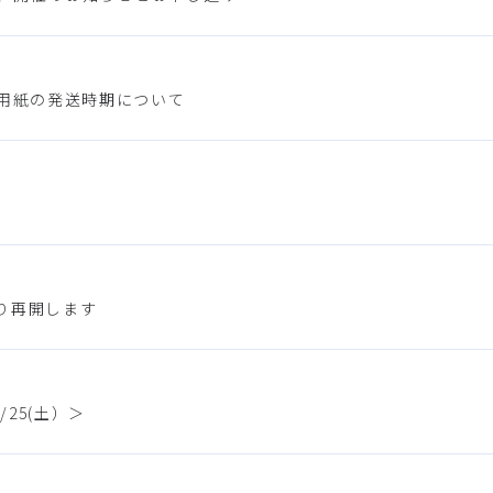
入用紙の発送時期について
り再開します
25(土）＞