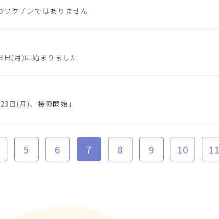
のワクチンではありません
3日(月)に始まりました
3日(月)、接種開始」
5
6
7
8
9
10
1