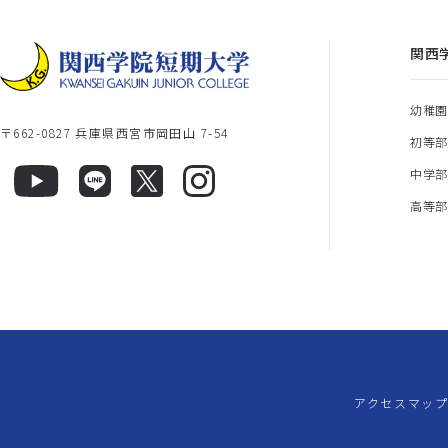
関西
幼稚
〒662-0827 兵庫県西宮市岡田山 7-54
初等
中学
高等
アクセスマッ