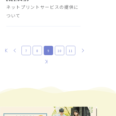
ネットプリントサービスの提供に
ついて
最初
前
次
7
8
9
10
11
最後