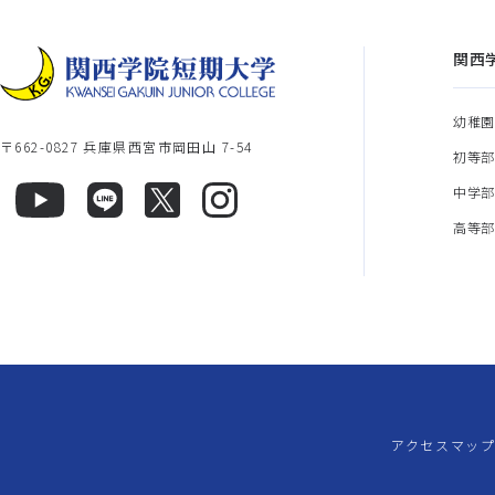
関西
幼稚
〒662-0827 兵庫県西宮市岡田山 7-54
初等
中学
高等
アクセスマッ