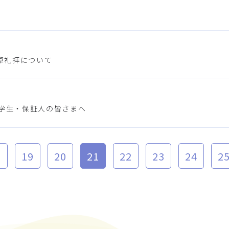
悼礼拝について
在学生・保証人の皆さまへ
8
19
20
21
22
23
24
2