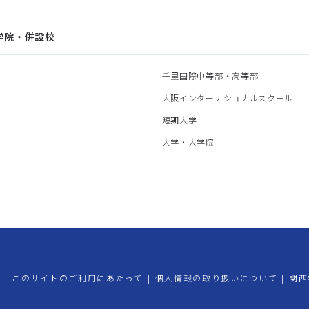
学院・併設校
園
千里国際中等部・高等部
部
大阪インターナショナルスクール
部
短期大学
部
大学・大学院
プ
|
このサイトのご利用にあたって
|
個人情報の取り扱いについて
|
関西