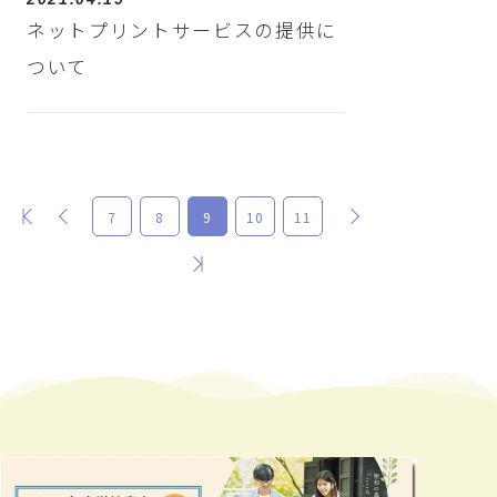
ネットプリントサービスの提供に
ついて
最初
前
次
7
8
9
10
11
最後