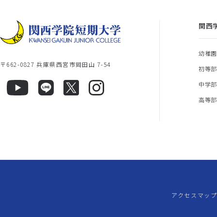
関西
幼稚
〒662-0827 兵庫県西宮市岡田山 7-54
初等
中学
高等
アクセスマッ