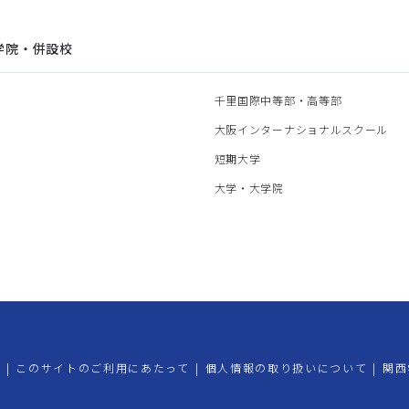
学院・併設校
園
千里国際中等部・高等部
部
大阪インターナショナルスクール
部
短期大学
部
大学・大学院
プ
|
このサイトのご利用にあたって
|
個人情報の取り扱いについて
|
関西