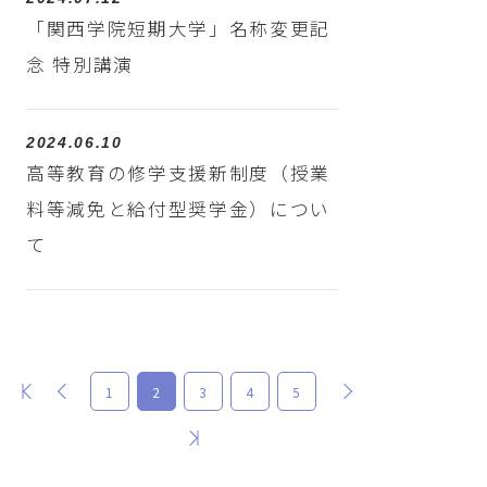
「関西学院短期大学」名称変更記
念 特別講演
2024.06.10
高等教育の修学支援新制度（授業
料等減免と給付型奨学金）につい
て
最初
前
次
1
2
3
4
5
最後