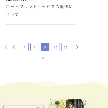
ネットプリントサービスの提供に
ついて
最初
前
次
7
8
9
10
11
最後