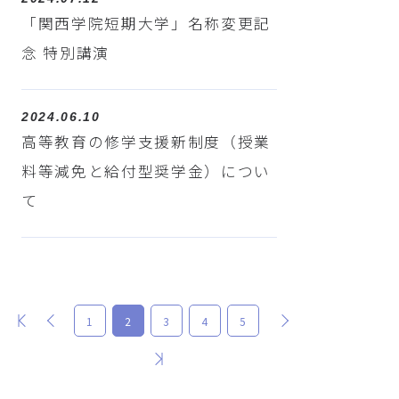
「関西学院短期大学」名称変更記
念 特別講演
2024.06.10
高等教育の修学支援新制度（授業
料等減免と給付型奨学金）につい
て
最初
前
次
1
2
3
4
5
最後