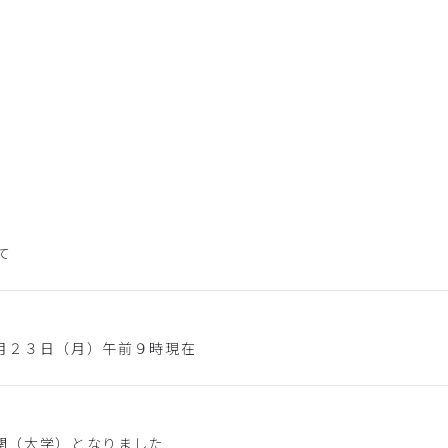
て
月２３日（月）午前９時現在
関（大学）となりました