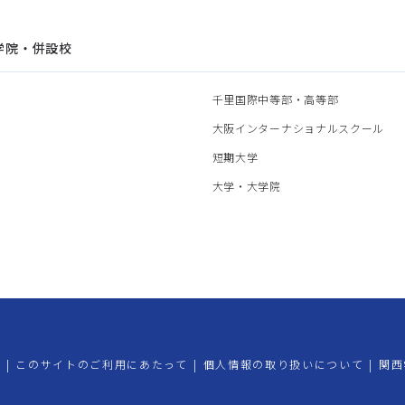
学院・併設校
園
千里国際中等部・高等部
部
大阪インターナショナルスクール
部
短期大学
部
大学・大学院
プ
|
このサイトのご利用にあたって
|
個人情報の取り扱いについて
|
関西