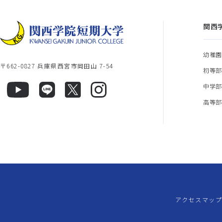
関西
幼稚
〒662-0827 兵庫県西宮市岡田山 7-54
初等
中学
高等
アクセスマッ