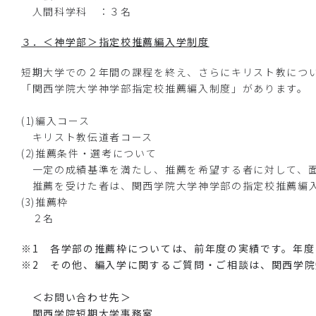
人間科学科 ：３名
３．＜神学部＞指定校推薦編入学制度
短期大学での２年間の課程を終え、さらにキリスト教につ
「関西学院大学神学部指定校推薦編入制度」があります。
(1)編入コース
キリスト教伝道者コース
(2)推薦条件・選考について
一定の成績基準を満たし、推薦を希望する者に対して、面
推薦を受けた者は、関西学院大学神学部の指定校推薦編入
(3)推薦枠
２名
※1 各学部の推薦枠については、前年度の実績です。年
※2 その他、編入学に関するご質問・ご相談は、関西学
＜お問い合わせ先＞
関西学院短期大学事務室