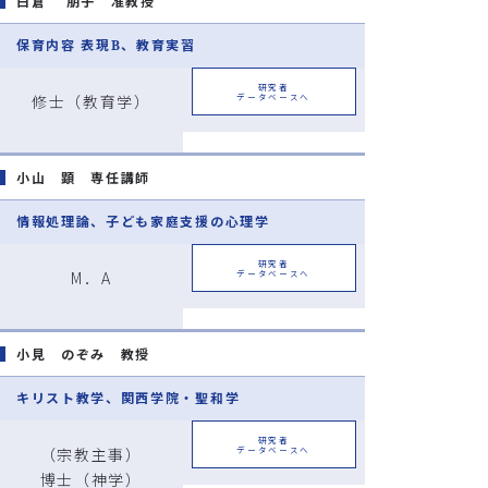
白倉 朋子 准教授
保育内容 表現B、教育実習
研究者
修士（教育学）
データベースへ
小山 顕 専任講師
情報処理論、子ども家庭支援の心理学
研究者
M．A
データベースへ
小見 のぞみ 教授
キリスト教学、関西学院・聖和学
研究者
（宗教主事）
データベースへ
博士（神学）