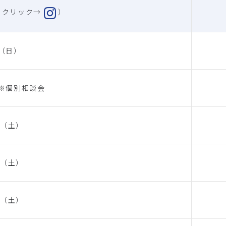
をクリック→
）
30（日）
土）※個別相談会
24（土）
21（土）
12（土）