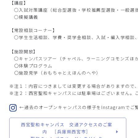
【講座】
○入試対策講座（総合型選抜・学校推薦型選抜・一般選
○模擬講義
【常設相談コーナー】
○学生生活相談、学費・奨学金相談、入試・編入学相談
【施設開放】
○キャンパスツアー（チャペル、ラーニングコモンズほ
〇体験プログラム
〇施設見学（おもちゃとえほんのへや）
※注１：内容につきましては変更する場合がありますので
※注２：西宮聖和キャンパスには駐車場はございません。
←過去のオープンキャンパスの様子をInstagramで
西宮聖和キャンパス 交通アクセスのご案
内 ［兵庫県西宮市］