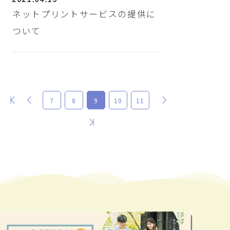
ネットプリントサービスの提供に
ついて
最初
前
次
7
8
9
10
11
最後