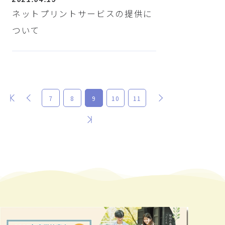
ネットプリントサービスの提供に
ついて
最初
前
次
7
8
9
10
11
最後