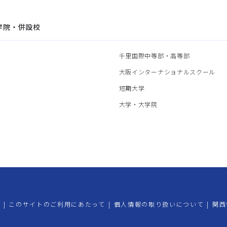
学院・併設校
園
千里国際中等部・高等部
部
大阪インターナショナルスクール
部
短期大学
部
大学・大学院
プ
|
このサイトのご利用にあたって
|
個人情報の取り扱いについて
|
関西