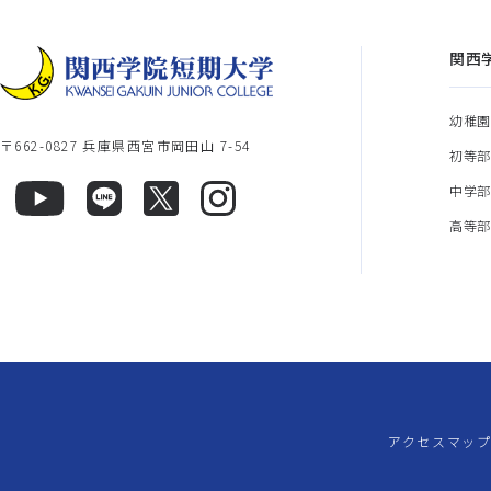
関西
幼稚
〒662-0827 兵庫県西宮市岡田山 7-54
初等
中学
高等
アクセスマッ