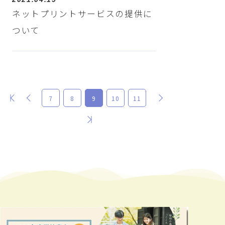
ネットプリントサービスの提供に
ついて
最初
前
次
7
8
9
10
11
最後