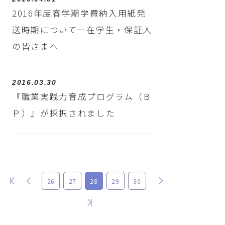
2016年度春学期学費納入用紙発
送時期について－在学生・保証人
の皆さまへ
2016.03.30
『職業実践力育成プログラム（Ｂ
Ｐ）』が採択されました
最初
前
次
26
27
28
29
30
最後