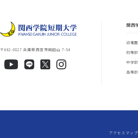
関西
幼稚
〒662-0827 兵庫県西宮市岡田山 7-54
初等
中学
高等
アクセスマッ