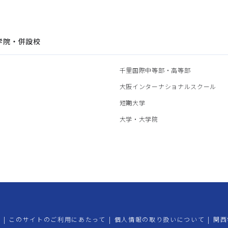
学院・併設校
園
千里国際中等部・高等部
部
大阪インターナショナルスクール
部
短期大学
部
大学・大学院
プ
|
このサイトのご利用にあたって
|
個人情報の取り扱いについて
|
関西