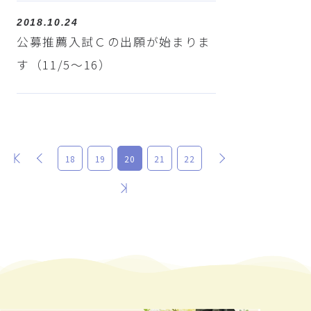
2018.10.24
公募推薦入試Ｃの出願が始まりま
す（11/5～16）
最初
前
次
18
19
20
21
22
最後