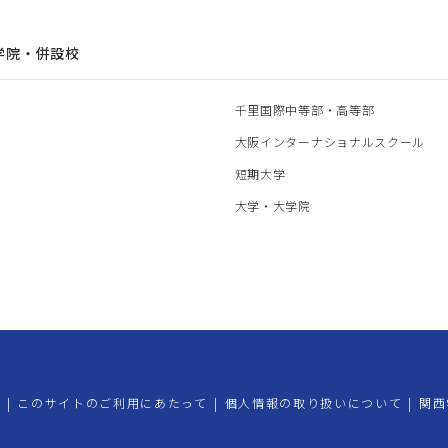
学院・併設校
園
千里国際中等部・高等部
部
大阪インターナショナルスクール
部
短期大学
部
大学・大学院
プ
|
このサイトのご利用にあたって
|
個人情報の取り扱いについて
|
関西