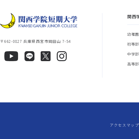
関西
幼稚
〒662-0827 兵庫県西宮市岡田山 7-54
初等
中学
高等
アクセスマッ