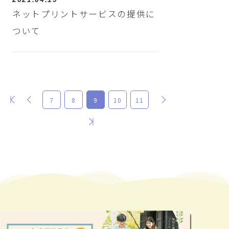
ネットプリントサービスの提供に
ついて
最初
前
次
7
8
9
10
11
最後