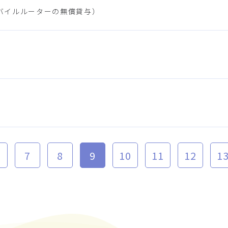
バイルルーターの無償貸与）
7
8
9
10
11
12
1