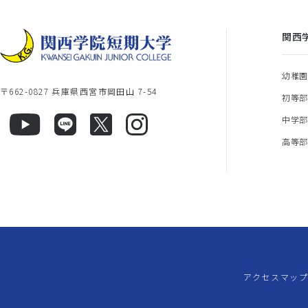
関西
幼稚
〒662-0827 兵庫県西宮市岡田山 7-54
初等
中学
高等
アクセスマッ