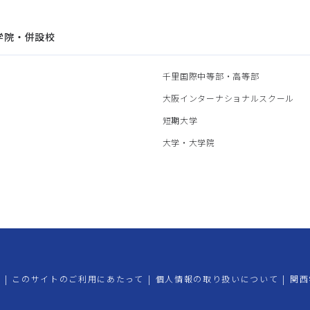
学院・併設校
園
千里国際中等部・高等部
部
大阪インターナショナルスクール
部
短期大学
部
大学・大学院
プ
|
このサイトのご利用にあたって
|
個人情報の取り扱いについて
|
関西