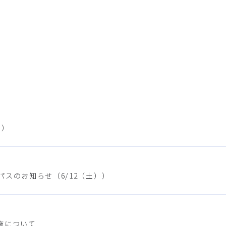
））
スのお知らせ（6/12（土））
施について