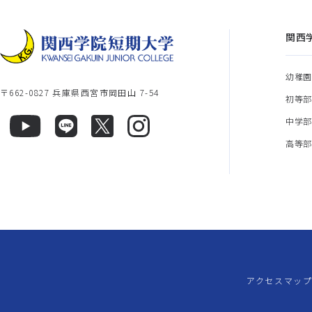
関西
幼稚
〒662-0827 兵庫県西宮市岡田山 7-54
初等
中学
高等
アクセスマッ