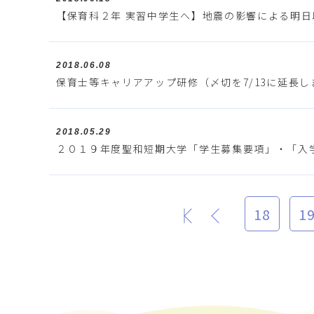
【保育科２年 実習中学生へ】地震の影響による明
2018.06.08
保育士等キャリアアップ研修（〆切を7/13に延長し
2018.05.29
２０１９年度聖和短期大学「学生募集要項」・「入
18
1
最初
前