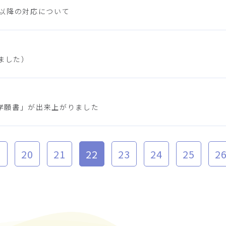
日以降の対応について
ました）
学願書」が出来上がりました
9
20
21
22
23
24
25
2