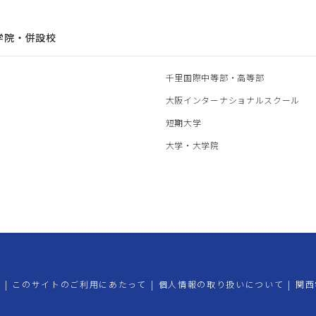
学院・併設校
園
千里国際中等部・高等部
部
大阪インターナショナルスクール
部
短期大学
部
大学・大学院
プ
|
このサイトのご利用にあたって
|
個人情報の取り扱いについて
|
関西