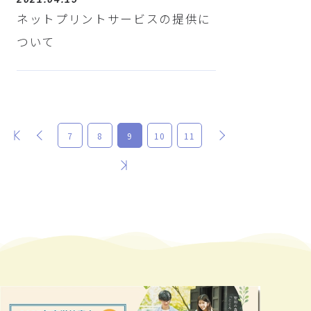
ネットプリントサービスの提供に
ついて
最初
前
次
7
8
9
10
11
最後