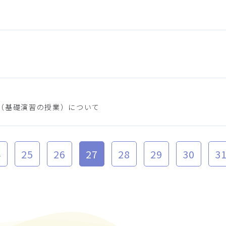
（基礎演習の授業）について
4
25
26
27
28
29
30
3