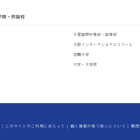
学院・併設校
園
千里国際中等部・高等部
部
大阪インターナショナルスクール
部
短期大学
部
大学・大学院
プ
|
このサイトのご利用にあたって
|
個人情報の取り扱いについて
|
関西