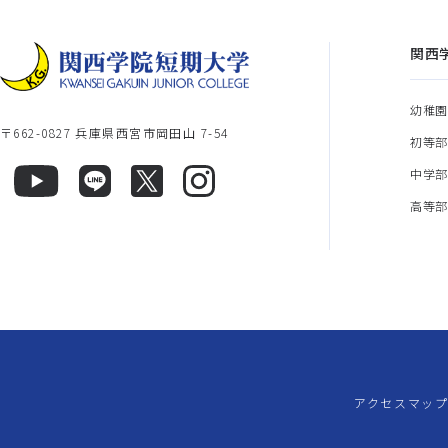
関西
幼稚
〒662-0827 兵庫県西宮市岡田山 7-54
初等
中学
高等
アクセスマッ