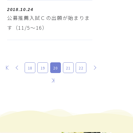
2018.10.24
公募推薦入試Ｃの出願が始まりま
す（11/5～16）
最初
前
次
18
19
20
21
22
最後