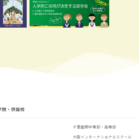
学院・併設校
園
千里国際中等部・高等部
部
大阪インターナショナルスクール