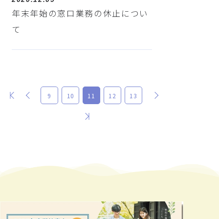
年末年始の窓口業務の休止につい
て
最初
前
次
9
10
11
12
13
最後