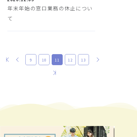
年末年始の窓口業務の休止につい
て
最初
前
次
9
10
11
12
13
最後