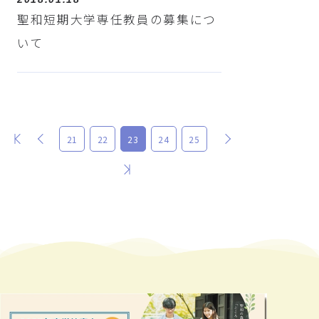
聖和短期大学専任教員の募集につ
いて
最初
前
次
21
22
23
24
25
最後