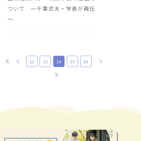
ついて ～千葉武夫・学長が再任
～
最初
前
次
22
23
24
25
26
最後