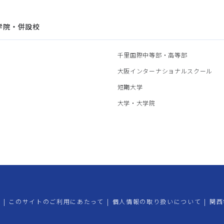
学院・併設校
園
千里国際中等部・高等部
部
大阪インターナショナルスクール
部
短期大学
部
大学・大学院
プ
|
このサイトのご利用にあたって
|
個人情報の取り扱いについて
|
関西