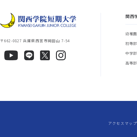
関西
幼稚
〒662-0827 兵庫県西宮市岡田山 7-54
初等
中学
高等
アクセスマッ