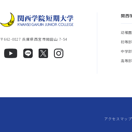
関西
幼稚
〒662-0827 兵庫県西宮市岡田山 7-54
初等
中学
高等
アクセスマッ