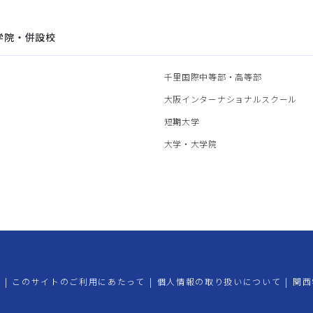
学院・併設校
園
千里国際中等部・高等部
部
大阪インターナショナルスクール
部
短期大学
部
大学・大学院
プ
|
このサイトのご利用にあたって
|
個人情報の取り扱いについて
|
関西