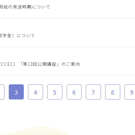
入用紙の発送時期について
奨学金）について
CCEC）「第13回公開講座」のご案内
3
4
5
6
7
8
9