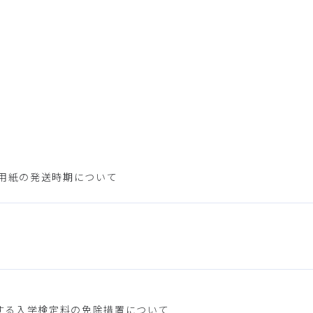
入用紙の発送時期について
する入学検定料の免除措置について