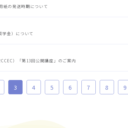
入用紙の発送時期について
奨学金）について
CCEC）「第13回公開講座」のご案内
3
4
5
6
7
8
9