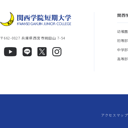
関西
幼稚
〒662-0827 兵庫県西宮市岡田山 7-54
初等
中学
高等
アクセスマッ