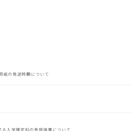
入用紙の発送時期について
する入学検定料の免除措置について