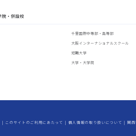
学院・併設校
園
千里国際中等部・高等部
部
大阪インターナショナルスクール
部
短期大学
部
大学・大学院
プ
|
このサイトのご利用にあたって
|
個人情報の取り扱いについて
|
関西