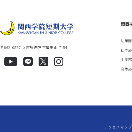
関西
幼稚
〒662-0827 兵庫県西宮市岡田山 7-54
初等
中学
高等
アクセスマッ