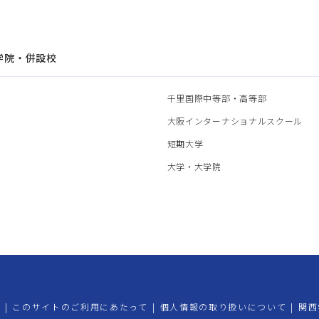
学院・併設校
園
千里国際中等部・高等部
部
大阪インターナショナルスクール
部
短期大学
部
大学・大学院
プ
|
このサイトのご利用にあたって
|
個人情報の取り扱いについて
|
関西