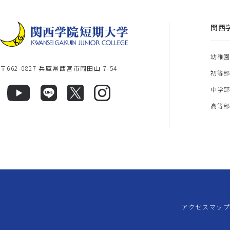
関西
幼稚
〒662-0827 兵庫県西宮市岡田山 7-54
初等
中学
高等
アクセスマッ