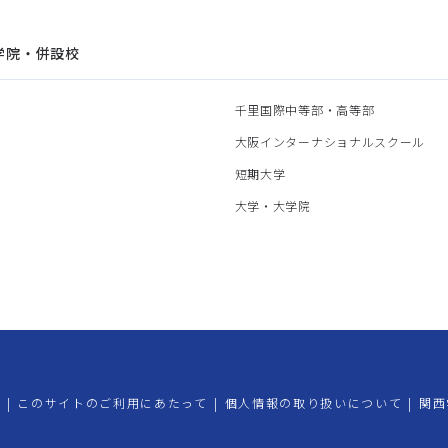
学院・併設校
園
千里国際中等部・高等部
部
大阪インターナショナルスクール
部
短期大学
部
大学・大学院
プ
|
このサイトのご利用にあたって
|
個人情報の取り扱いについて
|
関西