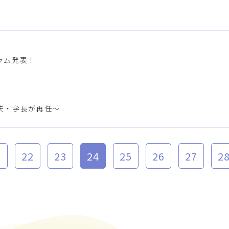
ラム発表！
夫・学長が再任～
1
22
23
24
25
26
27
2