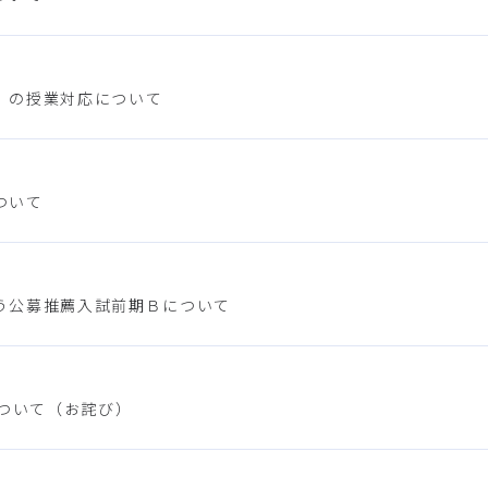
）の授業対応について
ついて
う公募推薦入試前期Ｂについて
について（お詫び）