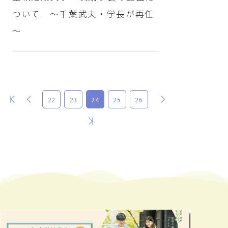
ついて ～千葉武夫・学長が再任
～
最初
前
次
22
23
24
25
26
最後