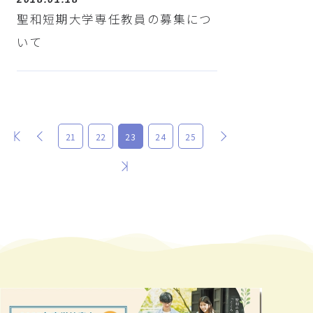
聖和短期大学専任教員の募集につ
いて
最初
前
次
21
22
23
24
25
最後