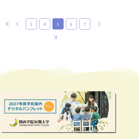
最初
前
次
3
4
5
6
7
最後