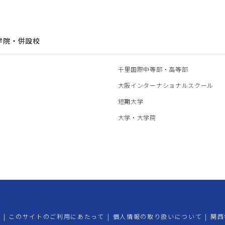
学院・併設校
園
千里国際中等部・高等部
部
大阪インターナショナルスクール
部
短期大学
部
大学・大学院
プ
|
このサイトのご利用にあたって
|
個人情報の取り扱いについて
|
関西