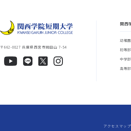
関西
幼稚
〒662-0827 兵庫県西宮市岡田山 7-54
初等
中学
高等
アクセスマッ