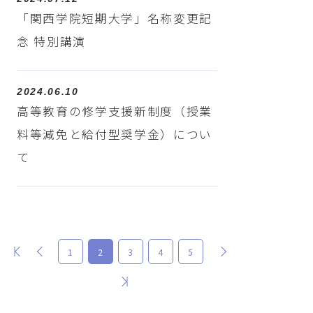
「関西学院短期大学」名称変更記
念 特別講演
2024.06.10
高等教育の修学支援新制度（授業
料等減免と給付型奨学金）につい
て
最初
前
次
1
2
3
4
5
最後