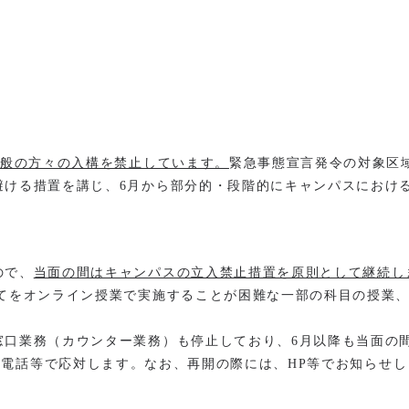
一般の方々の入構を禁止しています。
緊急事態宣言発令の対象区
避ける措置を講じ、6月から部分的・段階的にキャンパスにおけ
ので、
当面の間はキャンパスの立入禁止措置を原則として継続し
てをオンライン授業で実施することが困難な一部の科目の授業、
口業務（カウンター業務）も停止しており、6月以降も当面の
室において電話等で応対します。なお、再開の際には、HP等でお知らせ