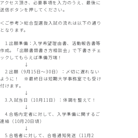
アクセス頂き、必要事項を入力のうえ、最後に
送信ボタンを押してください。
＜ご参考＞総合型選抜入試の流れは以下の通り
となります。
1.出願準備：入学希望理由書、活動報告書等
作成。「出願書類書き方相談会」で下書きチェ
ックしてもらえば準備万端！
↓
2.出願（9月15日～30日）：〆切に遅れない
ように！ ※最終日は短期大学事務室でも受け
付けます。
↓
3.入試当日（10月11日）：体調を整えて！
↓
4.合格内定者に対して、入学準備に関するご
連絡（10月20日頃）
↓
5.合格者に対して、合格通知発送（11月2