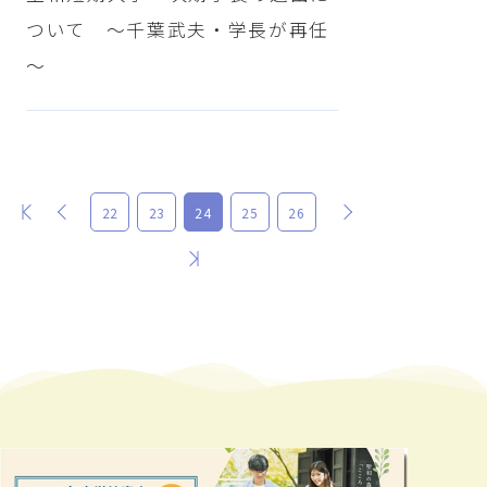
ついて ～千葉武夫・学長が再任
～
最初
前
次
22
23
24
25
26
最後