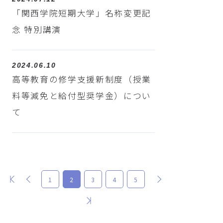
「関西学院短期大学」名称変更記
念 特別講演
2024.06.10
高等教育の修学支援新制度（授業
料等減免と給付型奨学金）につい
て
最初
前
次
1
2
3
4
5
最後