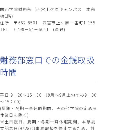
関西学院財務部（西宮上ケ原キャンパス 本部
棟1階)
住所 〒662-8501 西宮市上ケ原一番町1-155
TEL. 0798－54－6011 (直通)
財務部窓口での金銭取扱
時間
平日 9：20～15：30 （8月～9月上旬のみ9：30
～15：00）
(夏期・冬期一斉休暇期間、その他学院の定める
休業日を除く)
※土日祝日、夏期・冬期一斉休暇期間、本学創
立記念日(9/28)は事務取扱を停止するため、対